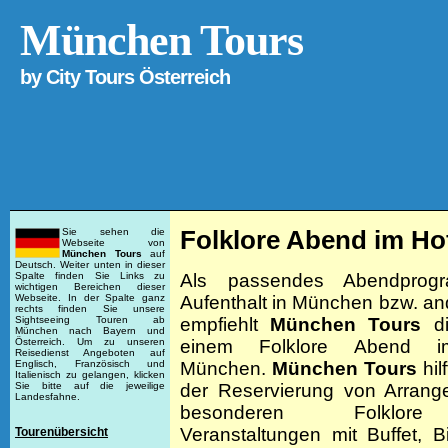
München Tours
by
City Tours Österreich
Folklore Abend im H
Sie sehen die
Webseite von
München Tours
auf
Deutsch. Weiter unten in dieser
Als passendes Abendprog
Spalte finden Sie Links zu
wichtigen Bereichen dieser
Aufenthalt in München bzw. an
Webseite. In der Spalte ganz
rechts finden Sie unsere
empfiehlt
München Tours
di
Sightseeing Touren ab
München nach Bayern und
einem Folklore Abend i
Österreich. Um zu unseren
Reisedienst Angeboten auf
München.
München Tours
hil
Englisch, Französisch und
Italienisch zu gelangen, klicken
der Reservierung von Arrang
Sie bitte auf die jeweilige
Landesfahne.
besonderen Folklore
Veranstaltungen mit Buffet, 
Tourenübersicht