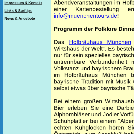
Abendveranstaltungen im Hofb
Impressum & Kontakt
einer Kartenbestellung e
Links & Surftips
info@muenchentours.de
!
News & Angebote
Programm der Folklore Din
Das
Hofbräuhaus München
Wirtshaus der Welt". Es besteht
nur für sein spezielles bayris
untrennbare Verbundenheit m
Volkstanz und bayrischem Bra
im Hofbräuhaus München bi
bayrische Tradition mit Musi
selbst etwas über bayrische T
Bei einem großen Wirtshausb
Bier erleben Sie eine Darbi
Alphornbläser und Jodler Vor
Schuhplattler bei einem "Alpe
echten Kuhglocken hören S